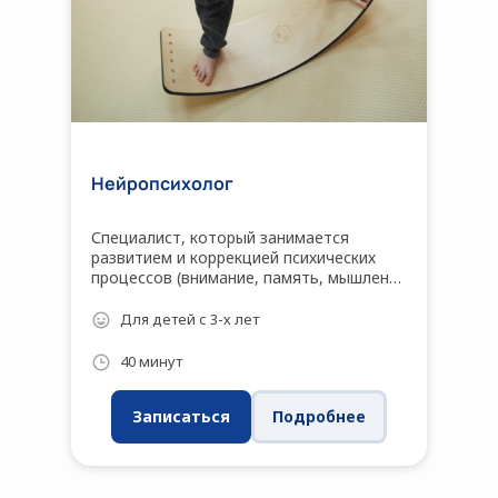
Нейропсихолог
Специалист, который занимается
развитием и коррекцией психических
процессов (внимание, память, мышление
и т.д.), поведенческих особенностей,
основываясь на данных о развитии
Для детей с 3-х лет
мозговых структур, в том числе у детей
с задержками или отклонениями в
40 минут
развитии.
Записаться
Подробнее