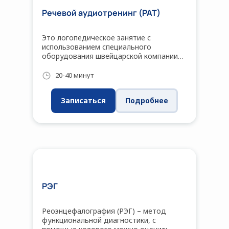
Речевой аудиотренинг (РАТ)
Это логопедическое занятие с
использованием специального
оборудования швейцарской компании
BESSON. Речевой аудиотренинг (РАТ)
помогает улучшить слуховое
20-40 минут
восприятие, внимание, память и
позволяет работать на прямую с
Записаться
Подробнее
голосом ребёнка
РЭГ
Реоэнцефалография (РЭГ) – метод
функциональной диагностики, с