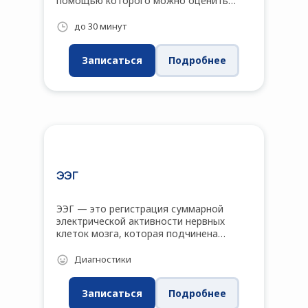
помощью которого можно оценить
состояние сосудов головного мозга. С
помощью РЭГ можно охарактеризовать
до 30 минут
кровенаполнение сосудов мозга, их
эластичность, тонус (напряжение
Записаться
Подробнее
стенок), состояние венозного оттока, а
также симметричность
кровенаполнения обоих полушарий.
ЭЭГ
ЭЭГ — это регистрация суммарной
электрической активности нервных
клеток мозга, которая подчинена
определенным ритмам и изменяется при
судорожных состояниях и эпилепсии.
Диагностики
ЭЭГ также отчасти отражает степень
зрелости мозга. В центре
Записаться
Подробнее
нейропедагогики «Кругозор» для
проведения ЭЭГ используются приборы