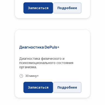
мускулатуры. Правильно закрепленные
тейпы фиксируют поврежденные мышцы
Записаться
Подробнее
и нормализуют их тонус, улучшают
координацию движений.
Диагностика DePuls+
Диагностика физического и
психоэмоционального состояния
организма.
30 минут
Записаться
Подробнее