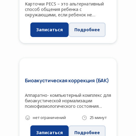
Карточки PECS – это альтернативный
способ общения ребенка с
окружающими, если ребенок не
заговорил к 4-5 годам.
Записаться
Подробнее
Биоакустическая коррекция (БАК)
Аппаратно- компьютерный комплекс для
биоакустической нормализации
психофизиологического состояния
человека, разработанный
нейрофизиологами Института
нет ограничений
25 минут
экспериментальной медицины
Российской академии медицинских наук
Записаться
Подробнее
(РАМН) в Санкт-Петербурге.