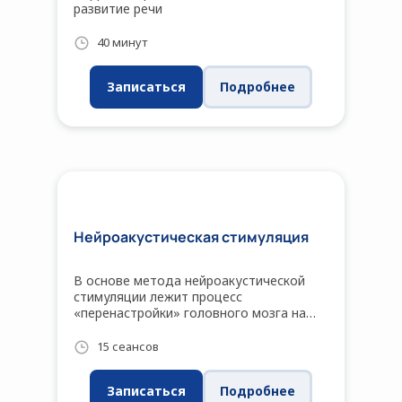
развитие речи
40 минут
Записаться
Подробнее
Нейроакустическая стимуляция
В основе метода нейроакустической
стимуляции лежит процесс
«перенастройки» головного мозга на
активизацию его возможностей, а
также
15 сеансов
способности исправлять
патологические ритмы (тревожность,
Записаться
Подробнее
угнетенность, раздражительность) и