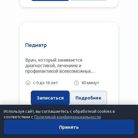
фирмы Медиком МТД. Это
исследование проводится с первых
месяцев жизни.
Педиатр
Врач, который занимается
диагностикой, лечением и
профилактикой всевозможных
заболеваний у детей до 16 лет.
с 0 до 16 лет
60 минут
Записаться
Подробнее
Используя сайт, вы соглашаетесь с обработкой cookies в
соответствии с
Политикой конфиденциальности
.
Принять