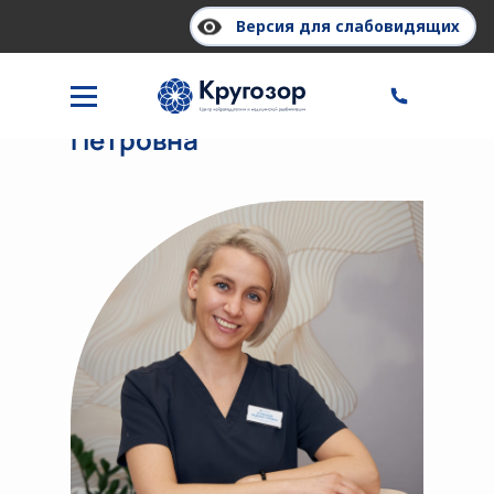
Версия для слабовидящих
Кривошеева Людмила
Петровна